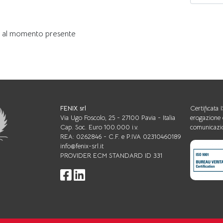
 al momento presente
FENIX srl
Certificata
Via Ugo Foscolo, 25 - 27100 Pavia - Italia
erogazione 
Cap. Soc. Euro 100.000 i.v.
comunicazio
REA: 0262846 - C.F. e P.IVA 02310460189
info@fenix-srl.it
PROVIDER ECM STANDARD ID 331