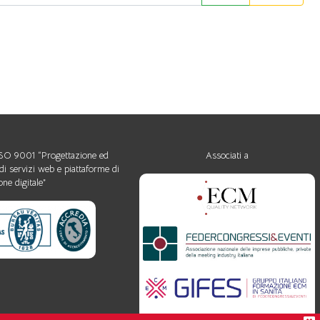
 ISO 9001 “Progettazione ed
Associati a
di servizi web e piattaforme di
ne digitale”