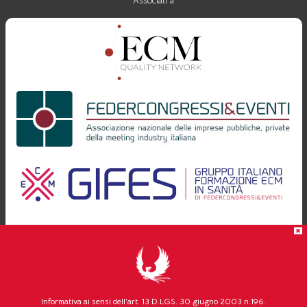
Associati a
Progettazione e realizzazione
Informativa ai sensi dell’art. 13 D.LGS. 30 giugno 2003 n.196.