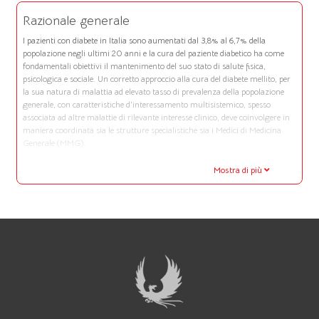
Razionale generale
I pazienti con diabete in Italia sono aumentati dal 3,8% al 6,7% della
popolazione negli ultimi 20 anni e la cura del paziente diabetico ha come
fondamentali obiettivi il mantenimento del suo stato di salute fisica,
psicologica e sociale. Un corretto approccio alla cura del diabete mellito, per
la sua natura di malattia ad elevato tasso di prevalenza della popolazione
generale, con caratteristiche d'interessamento multisistemico, spesso
associata ad altre malattie di rilevante interesse clinico, deve coinvolgere in
maniera coordinata sia le strutture specialistiche sia i Medici di Medicina
Generale (MMG).
Mostra di più