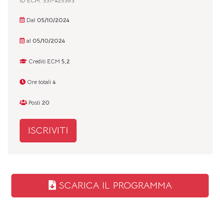
ID ECM: 331-425393
Dal
05/10/2024
al
05/10/2024
Crediti ECM
5,2
Ore totali
4
Posti
20
ISCRIVITI
SCARICA IL PROGRAMMA