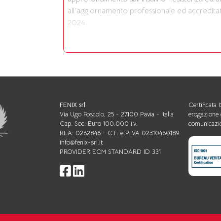
all’aggiornamento professionale ed accredita
2024.
FENIX srl
Certificata
Via Ugo Foscolo, 25 - 27100 Pavia - Italia
erogazione 
Cap. Soc. Euro 100.000 i.v.
comunicazio
REA: 0262846 - C.F. e P.IVA 02310460189
info@fenix-srl.it
PROVIDER ECM STANDARD ID 331