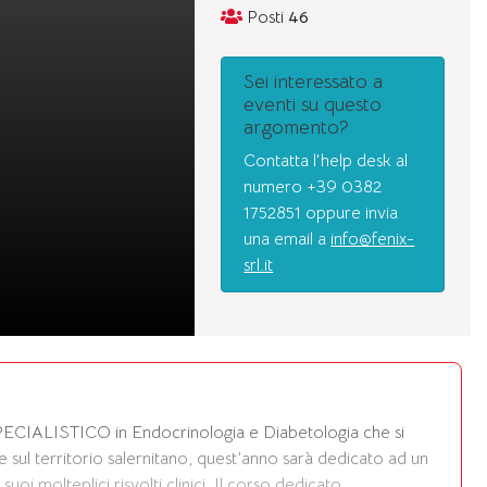
Posti
46
Sei interessato a
eventi su questo
argomento?
Contatta l'help desk al
numero +39 0382
1752851 oppure invia
una email a
info@fenix-
srl.it
ISTICO in Endocrinologia e Diabetologia che si
e sul territorio salernitano, quest’anno sarà dedicato ad un
uoi molteplici risvolti clinici. Il corso dedicato