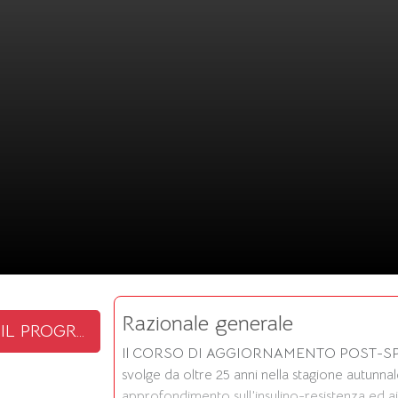
Razionale generale
 PROGRAMMA
Il CORSO DI AGGIORNAMENTO POST-SPECIAL
svolge da oltre 25 anni nella stagione autunnal
approfondimento sull’insulino-resistenza ed ai s