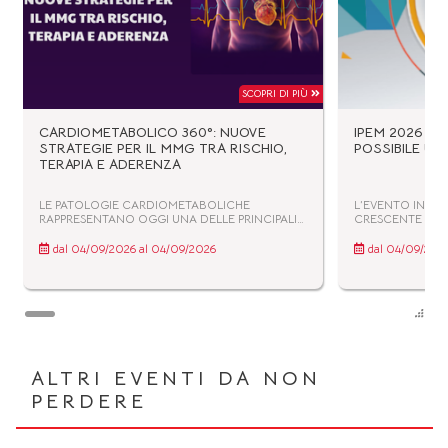
SCOPRI DI PIÙ
CARDIOMETABOLICO 360°: NUOVE
IPEM 2026 OBE
STRATEGIE PER IL MMG TRA RISCHIO,
POSSIBILE UN
TERAPIA E ADERENZA
LE PATOLOGIE CARDIOMETABOLICHE
L’EVENTO INTEN
RAPPRESENTANO OGGI UNA DELLE PRINCIPALI
CRESCENTE DI D
SFIDE PER LA MEDICINA GENERALE, CON UN
OBESITÀ SULLA 
IMPATTO CRESCENTE IN TERMINI DI MORBILITÀ,
EVIDENZIANDO L
dal 04/09/2026 al 04/09/2026
dal 04/09/2026
MORTALITÀ E SOSTENIBILITÀ DEL SISTEMA
PREVENTIVE BASAT
SANITARIO. DISLIPIDEMIE, IPERTENSIONE,
ALIMENTAZIONE 
OBESITÀ, DIABETE E SCOMPENSO CARDIACO
SOCIALI A BASS
CONDIVIDONO MECCANISMI FISIOPATOLOGICI
E FATTORI DI RISCHIO CHE RICHIEDONO UN
APPROCCIO INTEGRATO, PROATTIVO E
PERSONALIZZATO. IL DIABETE, RICONOSCIUTO
COME MALATTIA CRONICA COMPLESSA E
PROGRESSIVA, SI INSERISCE PIENAMENTE IN
ALTRI EVENTI DA NON
QUESTO QUADRO: AUMENTA IL RISCHIO
PERDERE
CARDIOVASCOLARE, ACCELERA IL DANNO
D’ORGANO E RICHIEDE UNA GESTIONE
CONTINUATIVA CHE COINVOLGE
STRETTAMENTE IL MEDICO DI MEDICINA