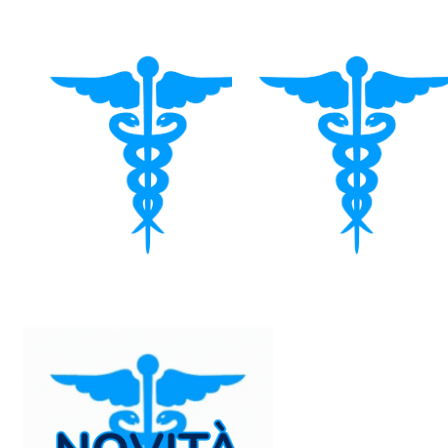
GENERALE. IL CONTROLLO GLICEMICO, LA
PREVENZIONE DELLE COMPLICANZE E
L’ADERENZA TERAPEUTICA RAPPRESENTANO
ELEMENTI CENTRALI PER RIDURRE L’IMPATTO
DELLA MALATTIA E DELLE SUE COMORBIDITÀ.
LE PIÙ RECENTI LINEE GUIDA SOTTOLINEANO
L’IMPORTANZA DI RAGGIUNGERE TARGET
TERAPEUTICI PIÙ STRINGENTI, IN PARTICOLARE
PER IL COLESTEROLO LDL, RENDENDO SEMPRE
PIÙ CENTRALE L’IMPIEGO DI TERAPIE DI
ASSOCIAZIONE PER OTTENERE UN
CONTROLLO EFFICACE E DURATURO.
PARALLELAMENTE, LA GESTIONE DELLO
SCOMPENSO CARDIACO SI È EVOLUTA VERSO
LA “QUADRUPLA TERAPIA”, CHE RICHIEDE AL
MMG COMPETENZE AGGIORNATE PER
RICONOSCERE PRECOCEMENTE I SEGNI
CLINICI E GARANTIRE CONTINUITÀ
ASSISTENZIALE. L’OBESITÀ, OGGI
RICONOSCIUTA COME MALATTIA CRONICA,
NECESSITA DI UN APPROCCIO
MULTIDISCIPLINARE E DI UNA CORRETTA
VALUTAZIONE DELLE OPZIONI
FARMACOLOGICHE DISPONIBILI. ANCHE L’USO
DEGLI INTEGRATORI, SPESSO RICHIESTI DAI
PAZIENTI, DEVE ESSERE GUIDATO DA EVIDENZE
SOLIDE PER EVITARE INAPPROPRIATEZZE E
INTERAZIONI. IN QUESTO SCENARIO
COMPLESSO E IN CONTINUA EVOLUZIONE, IL
MMG SVOLGE UN RUOLO CRUCIALE NEL
COORDINARE IL PERCORSO DEL PAZIENTE,
PROMUOVERE L’ADERENZA TERAPEUTICA,