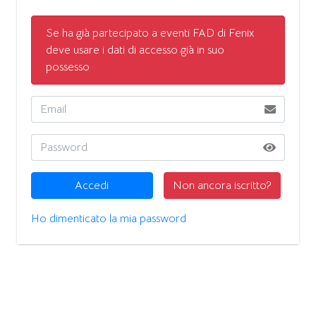
Se ha già partecipato a eventi FAD di Fenix
deve usare i dati di accesso già in suo
possesso
Accedi
Non ancora iscritto?
Ho dimenticato la mia password