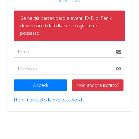
di indirizzo.
Se ha già partecipato a eventi FAD di Fenix
deve usare i dati di accesso già in suo
possesso
Accedi
Non ancora iscritto?
Ho dimenticato la mia password