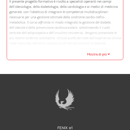
Il presente progetto formativo è rivolto a specialisti operanti nei campi
dell’obesiologia, della diabetologia, della cardiologia e ai medici di medicina
generale, con l’obiettivo di integrare le competenze multidisciplinari
necessarie per una gestione ottimale della sindrome cardio-nefro-
metabolica. Il corso affronta in modo integrato la gestione del diabete,
dell’obesità e della prevenzione cardiovascolare, sottolineando il ruolo
centrale dell’adiposopatia e dell’insulino-resistenza. Vengono presentate le
più recenti evidenze scientifiche, incluse quelle derivate dall’esperienza clinica
reale maturata nell’anno successivo all’introduzione di tirzepatide.
Mostra di più
FENIX srl