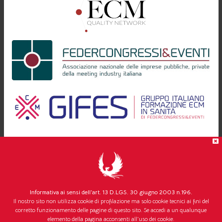
Progettazione e realizzazione
Informativa ai sensi dell’art. 13 D.LGS. 30 giugno 2003 n.196.
Il nostro sito non utilizza cookie di profilazione ma solo cookie tecnici ai fini del
Copyright © 2026 Tutti i diritti riservati.
corretto funzionamento delle pagine di questo sito. Se accedi a un qualunque
elemento della pagina acconsenti all'uso dei cookie.