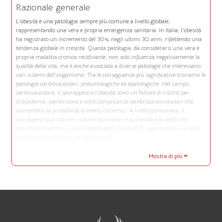
Razionale generale
L’obesità è una patologia sempre più comune a livello globale,
rappresentando una vera e propria emergenza sanitaria. In Italia, l'obesità
ha registrato un incremento del 30% negli ultimi 30 anni, riflettendo una
tendenza globale in crescita. Questa patologia, da considerarsi una vera e
propria malattia cronica recidivante, non solo influenza negativamente la
qualità della vita, ma è anche associata a diverse patologie che interessano
vari sistemi dell’organismo. Tra le conseguenze più significative troviamo le
patologie cardiovascolari, pneumologiche ed epatologiche. Nel campo
cardiovascolare, il sovrappeso e l’obesità sono un fattore di rischio per
dislipidemia, ipertensione e altre complicanze cerebrocardiovasolari che
aumentano la probabilità di eventi ischemici. A livello polmonare, il
sovrappeso può ridurre i volumi polmonari e aumentare la reattività
bronchiale mentre sul piano epatologico, la NAFLD rappresenta una delle
condizioni più comuni nei pazienti obesi.
Mostra di più