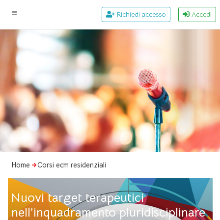
Richiedi accesso
Accedi
Home
Corsi ecm residenziali
Nuovi target terapeutici
nell’inquadramento pluridisciplinare